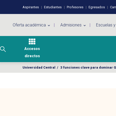
Pasar al contenido principal
Perfiles de usuario
Aspirantes
Estudiantes
Profesores
Egresados
Cam
Menú principal
Oferta académica
Admisiones
Escuelas y
Accesos
directos
Universidad Central
/
3 funciones clave para dominar Ge