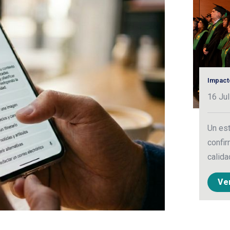
Impact
16 Jul
Un est
confir
calida
Ve