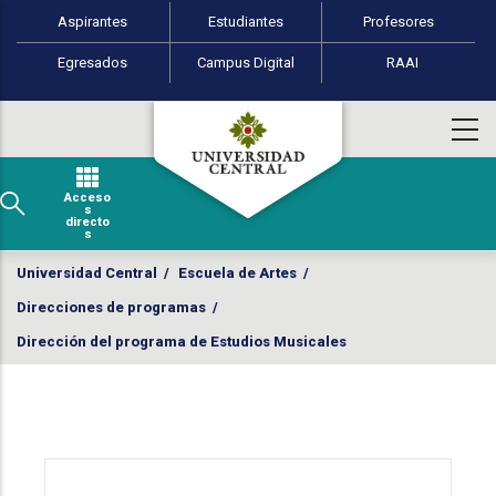
Perfiles de usuario
Pasar al contenido principal
Aspirantes
Estudiantes
Profesores
Egresados
Campus Digital
RAAI
Acceso
s
directo
s
Universidad Central
/
Escuela de Artes
/
Direcciones de programas
/
Dirección del programa de Estudios Musicales
Menú Escuela de Artes