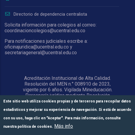
Directorio de dependencia centralista
Solicita información para colegios al correo:
coordinacioncolegios@ucentral.edu.co
Para notificaciones judiciales escribe a:
oficinajuridica@ucentral.edu.co y
secretariageneral@ucentral.edu.co
Acreditación Institucional de Alta Calidad.
Resolución del MEN n.° 008910 de 2023,
vigente por 6 años. Vigilada Mineducación.
Personería jurídica mediante Resolución
1876 del 5 de junio de 1967. Reconocida
Este sitio web utiliza cookies propias y de terceros para recopilar datos
como Universidad por el Ministerio de
estadísticos y mejorar su experiencia de navegación. Si está de acuerdo
Educación Nacional mediante Resolución
15818 del 31 de octubre de 1978.
con su uso, haga clic en "Aceptar". Para más información, consulte
Más info
nuestra política de cookies.
© Universidad Central 2026