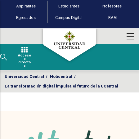
Perfiles de usuario
Pasar al contenido principal
Aspirantes
Estudiantes
Profesores
Egresados
Campus Digital
RAAI
Acceso
s
directo
s
Universidad Central
/
Noticentral
/
La transformación digital impulsa el futuro de la UCentral