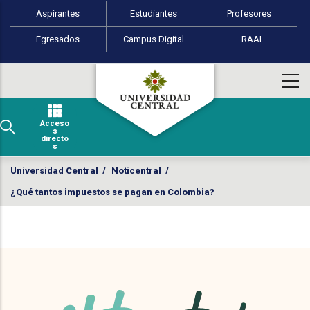
Perfiles de usuario
Pasar al contenido principal
Aspirantes
Estudiantes
Profesores
Egresados
Campus Digital
RAAI
Acceso
s
directo
s
Universidad Central
/
Noticentral
/
¿Qué tantos impuestos se pagan en Colombia?