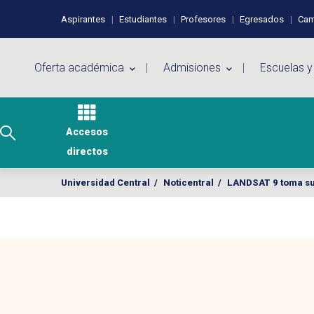
Pasar al contenido principal
Perfiles de usuario
Aspirantes
Estudiantes
Profesores
Egresados
Cam
Menú principal
Oferta académica
Admisiones
Escuelas y
Accesos
directos
Universidad Central
/
Noticentral
/
LANDSAT 9 toma sus