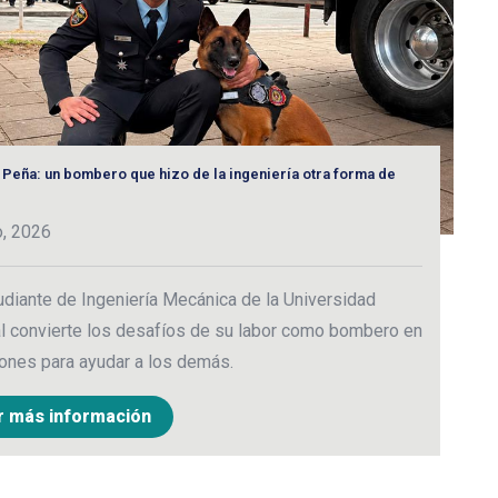
 Peña: un bombero que hizo de la ingeniería otra forma de
“E
3
o, 2026
C
udiante de Ingeniería Mecánica de la Universidad
p
l convierte los desafíos de su labor como bombero en
c
ones para ayudar a los demás.
r más información