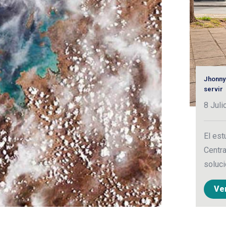
Jhonny
servir
8 Juli
El est
Centra
soluci
Ve