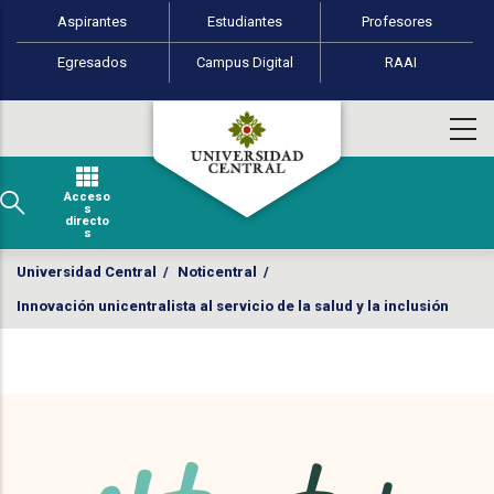
Perfiles de usuario
Pasar al contenido principal
Aspirantes
Estudiantes
Profesores
Egresados
Campus Digital
RAAI
Acceso
s
directo
s
Universidad Central
/
Noticentral
/
Innovación unicentralista al servicio de la salud y la inclusión