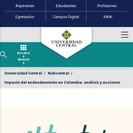
Perfiles de usuario
Pasar al contenido principal
Aspirantes
Estudiantes
Profesores
Egresados
Campus Digital
RAAI
Acceso
s
directo
s
Universidad Central
/
Noticentral
/
Impacto del endeudamiento en Colombia: análisis y acciones