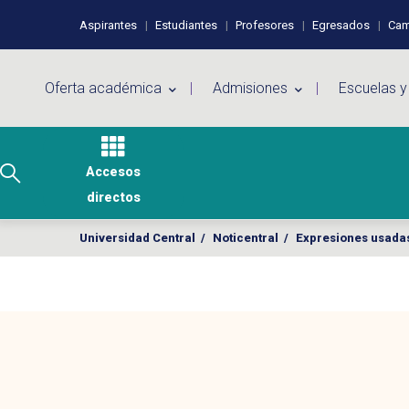
Pasar al contenido principal
Perfiles de usuario
Aspirantes
Estudiantes
Profesores
Egresados
Cam
Menú principal
Oferta académica
Admisiones
Escuelas y
Accesos
directos
Universidad Central
/
Noticentral
/
Expresiones usadas