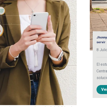
Jhonny
servir
8 Juli
El est
Centra
soluci
Ve