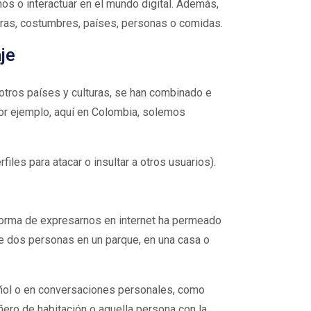
os o interactuar en el mundo digital. Además,
uras, costumbres, países, personas o comidas.
je
otros países y culturas, se han combinado e
or ejemplo, aquí en Colombia, solemos
les para atacar o insultar a otros usuarios).
 forma de expresarnos en internet ha permeado
e dos personas en un parque, en una casa o
añol o en conversaciones personales, como
ñero de habitación o aquella persona con la