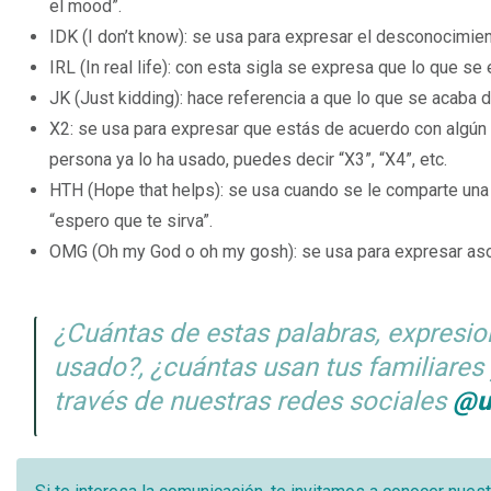
el mood”.
IDK (I don’t know): se usa para expresar el desconocimient
IRL (In real life): con esta sigla se expresa que lo que se
JK (Just kidding): hace referencia a que lo que se acaba d
X2: se usa para expresar que estás de acuerdo con algún 
persona ya lo ha usado, puedes decir “X3”, “X4”, etc.
HTH (Hope that helps): se usa cuando se le comparte una i
“espero que te sirva”.
OMG (Oh my God o oh my gosh): se usa para expresar as
¿Cuántas de estas palabras, expresion
usado?, ¿cuántas usan tus familiare
través de nuestras redes sociales
@u