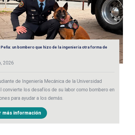
 Peña: un bombero que hizo de la ingeniería otra forma de
“E
3
o, 2026
C
udiante de Ingeniería Mecánica de la Universidad
p
l convierte los desafíos de su labor como bombero en
c
ones para ayudar a los demás.
r más información