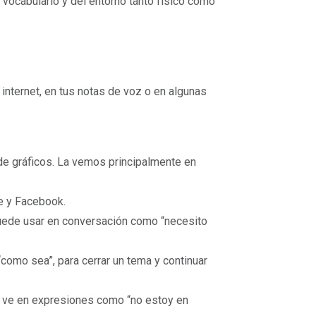
l vocabulario y del entorno tanto físico como
internet, en tus notas de voz o en algunas
 de gráficos. La vemos principalmente en
be y Facebook.
puede usar en conversación como “necesito
como sea”, para cerrar un tema y continuar
Se ve en expresiones como “no estoy en