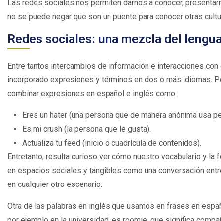
Las redes sociales nos permiten darnos a conocer, presentarn
no se puede negar que son un puente para conocer otras cult
Redes sociales: una mezcla del lengua
Entre tantos intercambios de información e interacciones con 
incorporado expresiones y términos en dos o más idiomas. P
combinar expresiones en español e inglés como:
Eres un hater (una persona que de manera anónima usa perfi
Es mi crush (la persona que le gusta).
Actualiza tu feed (inicio o cuadrícula de contenidos).
Entretanto, resulta curioso ver cómo nuestro vocabulario y la
en espacios sociales y tangibles como una conversación entr
en cualquier otro escenario.
Otra de las palabras en inglés que usamos en frases en esp
por ejemplo en la universidad, es roomie, que significa compa