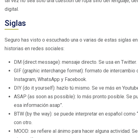
tal vez no sea solo una cuestión de ropa sino del lenguaje, de
digital.
Siglas
Seguro has visto o escuchado una o varias de estas siglas en 
historias en redes sociales:
DM (direct message): mensaje directo. Se usa en Twitter.
GIF (graphic interchange format): formato de intercambio
Instagram, WhatsApp y Facebook.
DIY (do it yourself): hazlo tú mismo. Se ve más en Youtu
ASAP (as soon as possible): lo más pronto posible. Se 
esa información asap”.
BTW (by the way): se puede interpretar en español como “
con otro.
MOOD: se refiere al ánimo para hacer alguna actividad. 