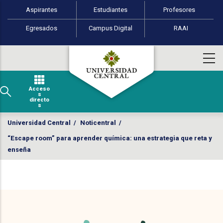
Perfiles de usuario
Pasar al contenido principal
Aspirantes
Estudiantes
Profesores
Egresados
Campus Digital
RAAI
Acceso
s
directo
s
Universidad Central
/
Noticentral
/
“Escape room” para aprender química: una estrategia que reta y
enseña