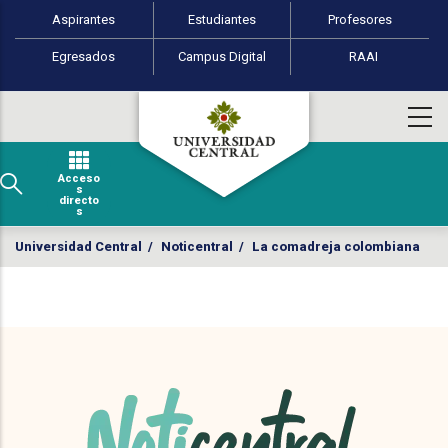
Perfiles de usuario
Pasar al contenido principal
Aspirantes
Estudiantes
Profesores
Egresados
Campus Digital
RAAI
Acceso
s
directo
s
Universidad Central
/
Noticentral
/
La comadreja colombiana