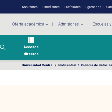
Pasar al contenido principal
Perfiles de usuario
Aspirantes
Estudiantes
Profesores
Egresados
Cam
Menú principal
Oferta académica
Admisiones
Escuelas y
Accesos
directos
Universidad Central
/
Noticentral
/
Ciencia de datos: 