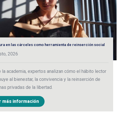
tura en las cárceles como herramienta de reinserción social
C
e
sto, 2026
2
la academia, expertos analizan cómo el hábito lector
M
buye al bienestar, la convivencia y la reinserción de
c
as privadas de la libertad.
c
r más información