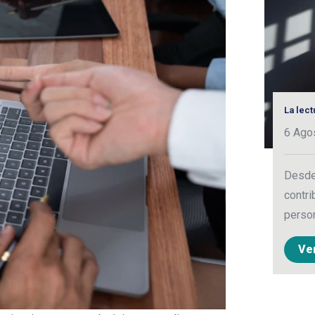
La lec
6 Ago
Desde 
contri
person
Ve