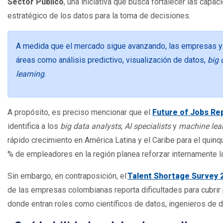
Sector Público
, una iniciativa que busca fortalecer las capac
estratégico de los datos para la toma de decisiones.
A medida que el mercado sigue avanzando, las empresas y
áreas como análisis predictivo, visualización de datos,
big 
learning
.
A propósito, es preciso mencionar que el
Future of Jobs Re
identifica a los
big data analysts
,
AI specialists
y
machine lea
rápido crecimiento en América Latina y el Caribe para el qui
% de empleadores en la región planea reforzar internamente la
Sin embargo, en contraposición, el
Talent Shortage Survey
de las empresas colombianas reporta dificultades para cubrir 
donde entran roles como científicos de datos, ingenieros de d