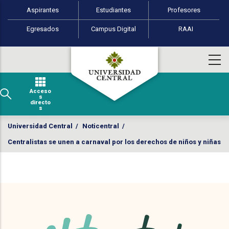
Perfiles de usuario
Pasar al contenido principal
Aspirantes
Estudiantes
Profesores
Egresados
Campus Digital
RAAI
Acceso
s
directo
s
Universidad Central
/
Noticentral
/
Centralistas se unen a carnaval por los derechos de niños y niñas