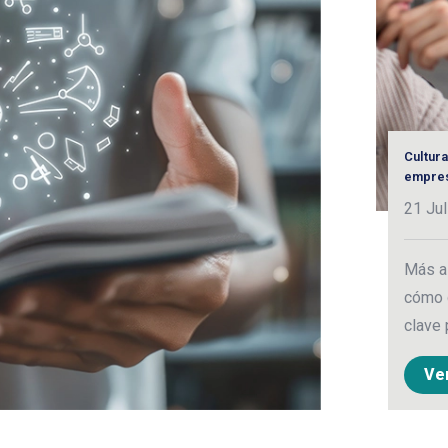
Cultura
empres
21 Jul
Más al
cómo 
clave 
Ve