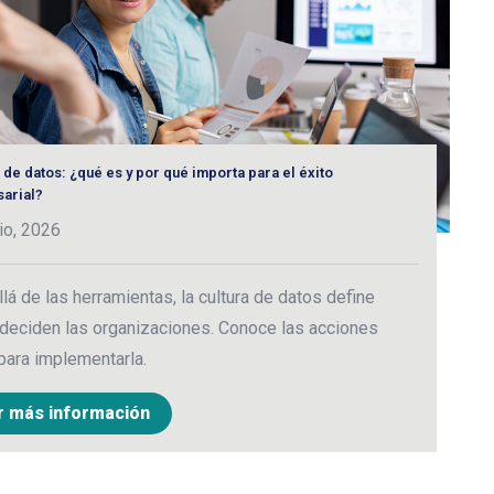
 de datos: ¿qué es y por qué importa para el éxito
U
arial?
b
io, 2026
3
lá de las herramientas, la cultura de datos define
E
deciden las organizaciones. Conoce las acciones
i
para implementarla.
h
r más información