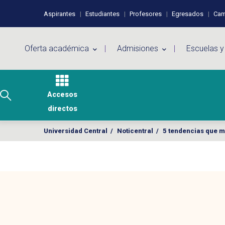
Pasar al contenido principal
Perfiles de usuario
Aspirantes
Estudiantes
Profesores
Egresados
Cam
Menú principal
Oferta académica
Admisiones
Escuelas y
Accesos
directos
Universidad Central
/
Noticentral
/
5 tendencias que m