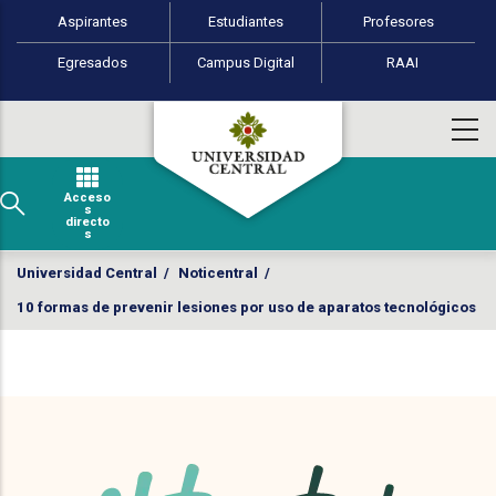
Perfiles de usuario
Pasar al contenido principal
Aspirantes
Estudiantes
Profesores
Egresados
Campus Digital
RAAI
Acceso
s
directo
s
Universidad Central
/
Noticentral
/
10 formas de prevenir lesiones por uso de aparatos tecnológicos