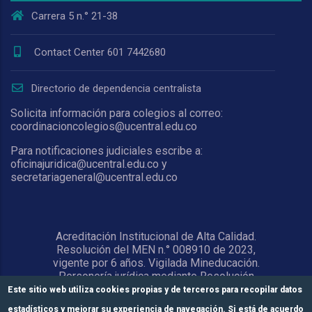
Carrera 5 n.° 21-38
Contact Center 601 7442680
Directorio de dependencia centralista
Solicita información para colegios al correo:
coordinacioncolegios@ucentral.edu.co
Para notificaciones judiciales escribe a:
oficinajuridica@ucentral.edu.co y
secretariageneral@ucentral.edu.co
Acreditación Institucional de Alta Calidad.
Resolución del MEN n.° 008910 de 2023,
vigente por 6 años. Vigilada Mineducación.
Personería jurídica mediante Resolución
1876 del 5 de junio de 1967. Reconocida
Este sitio web utiliza cookies propias y de terceros para recopilar datos
como Universidad por el Ministerio de
estadísticos y mejorar su experiencia de navegación. Si está de acuerdo