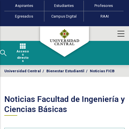
Perfiles de usuario
Pasar al contenido principal
Aspirantes
Estudiantes
Profesores
Egresados
Campus Digital
RAAI
Acceso
s
directo
s
Universidad Central
/
Bienestar Estudiantil
/
Noticias FICB
Noticias Facultad de Ingeniería y
Ciencias Básicas