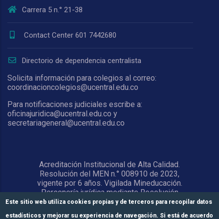
Carrera 5 n.° 21-38
Contact Center 601 7442680
Directorio de dependencia centralista
Solicita información para colegios al correo:
coordinacioncolegios@ucentral.edu.co
Para notificaciones judiciales escribe a:
oficinajuridica@ucentral.edu.co y
secretariageneral@ucentral.edu.co
Acreditación Institucional de Alta Calidad.
Resolución del MEN n.° 008910 de 2023,
vigente por 6 años. Vigilada Mineducación.
Personería jurídica mediante Resolución
1876 del 5 de junio de 1967. Reconocida
Este sitio web utiliza cookies propias y de terceros para recopilar datos
como Universidad por el Ministerio de
estadísticos y mejorar su experiencia de navegación. Si está de acuerdo