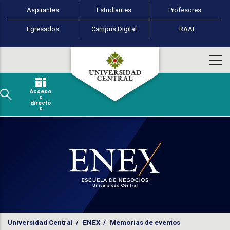
Perfiles de usuario
Pasar al contenido principal
Aspirantes
Estudiantes
Profesores
Egresados
Campus Digital
RAAI
Acceso
s
directo
s
Universidad Central
/
ENEX
/
Memorias de eventos