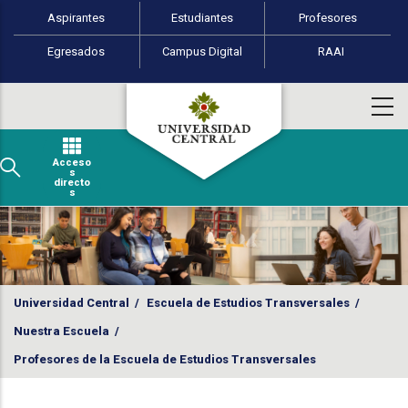
Perfiles de usuario
Pasar al contenido principal
Aspirantes
Estudiantes
Profesores
Egresados
Campus Digital
RAAI
Acceso
s
directo
s
Universidad Central
/
Escuela de Estudios Transversales
/
Nuestra Escuela
/
Profesores de la Escuela de Estudios Transversales