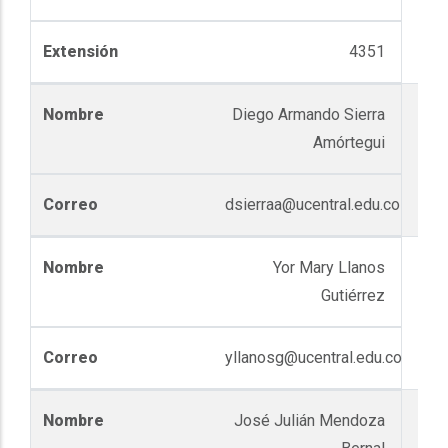
4351
Diego Armando Sierra
Amórtegui
dsierraa@ucentral.edu.co
Yor Mary Llanos
Gutiérrez
yllanosg@ucentral.edu.co
José Julián Mendoza