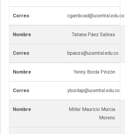
cgamboad@ucentral.edu.co
Tatiana Páez Salinas
bpaezs@ucentral.edu.co
Yenny Borda Pinzón
ybordap@ucentral.edu.co
Miller Mauricio Murcia
Moreno