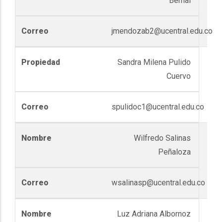
Bernal
jmendozab2@ucentral.edu.co
Sandra Milena Pulido
Cuervo
spulidoc1@ucentral.edu.co
Wilfredo Salinas
Peñaloza
wsalinasp@ucentral.edu.co
Luz Adriana Albornoz