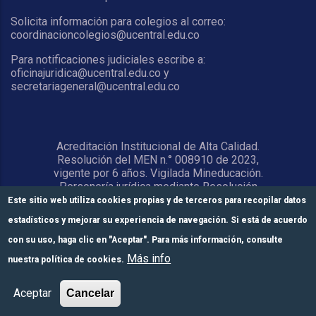
Solicita información para colegios al correo:
coordinacioncolegios@ucentral.edu.co
Para notificaciones judiciales escribe a:
oficinajuridica@ucentral.edu.co y
secretariageneral@ucentral.edu.co
Acreditación Institucional de Alta Calidad.
Resolución del MEN n.° 008910 de 2023,
vigente por 6 años. Vigilada Mineducación.
Personería jurídica mediante Resolución
1876 del 5 de junio de 1967. Reconocida
Este sitio web utiliza cookies propias y de terceros para recopilar datos
como Universidad por el Ministerio de
estadísticos y mejorar su experiencia de navegación. Si está de acuerdo
Educación Nacional mediante Resolución
15818 del 31 de octubre de 1978.
con su uso, haga clic en "Aceptar". Para más información, consulte
Más info
nuestra política de cookies.
© Universidad Central 2026
Formulario de
Módulos de pago
Inscríbete aquí
Aceptar
Cancelar
inscripción