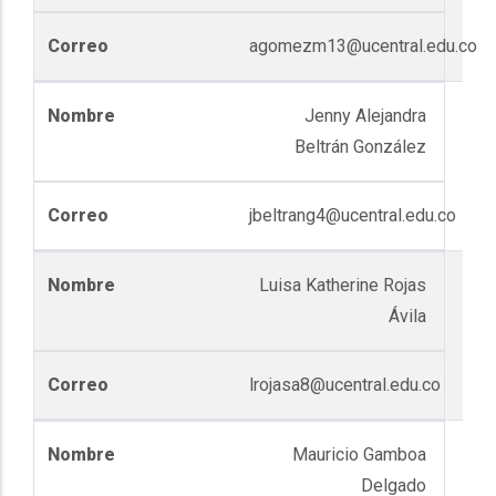
agomezm13@ucentral.edu.co
Jenny Alejandra
Beltrán González
jbeltrang4@ucentral.edu.co
Luisa Katherine Rojas
Ávila
lrojasa8@ucentral.edu.co
Mauricio Gamboa
Delgado