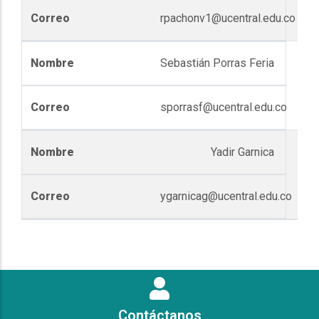
rpachonv1@ucentral.edu.co
Sebastián Porras Feria
sporrasf@ucentral.edu.co
Yadir Garnica
ygarnicag@ucentral.edu.co
Contáctanos