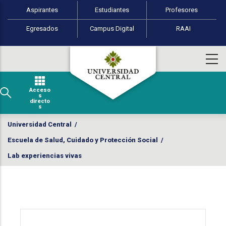
Perfiles de usuario
Pasar al contenido principal
Aspirantes
Estudiantes
Profesores
Egresados
Campus Digital
RAAI
Acceso
s
directo
s
Universidad Central
/
Escuela de Salud, Cuidado y Protección Social
/
Lab experiencias vivas
Menú - ESCPS