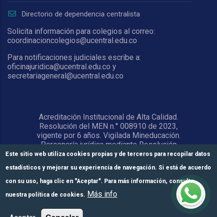
Directorio de dependencia centralista
Solicita información para colegios al correo:
coordinacioncolegios@ucentral.edu.co
Para notificaciones judiciales escribe a:
oficinajuridica@ucentral.edu.co y
secretariageneral@ucentral.edu.co
Acreditación Institucional de Alta Calidad.
Resolución del MEN n.° 008910 de 2023,
vigente por 6 años. Vigilada Mineducación.
Personería jurídica mediante Resolución
1876 del 5 de junio de 1967. Reconocida
Este sitio web utiliza cookies propias y de terceros para recopilar datos
como Universidad por el Ministerio de
estadísticos y mejorar su experiencia de navegación. Si está de acuerdo
Educación Nacional mediante Resolución
15818 del 31 de octubre de 1978.
con su uso, haga clic en "Aceptar". Para más información, consulte
Más info
nuestra política de cookies.
© Universidad Central 2026
Formulario de
Módulos de pago
Inscríbete aquí