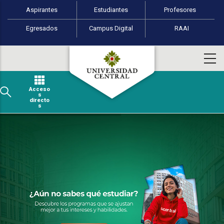
Perfiles de usuario
Pasar al contenido principal
Aspirantes
Estudiantes
Profesores
Egresados
Campus Digital
RAAI
Acceso
s
directo
s