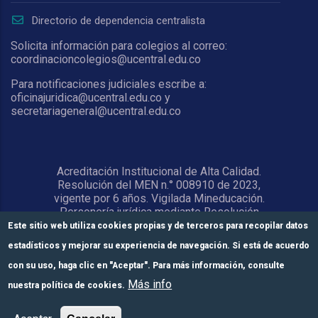
Directorio de dependencia centralista
Solicita información para colegios al correo:
coordinacioncolegios@ucentral.edu.co
Para notificaciones judiciales escribe a:
oficinajuridica@ucentral.edu.co y
secretariageneral@ucentral.edu.co
Acreditación Institucional de Alta Calidad.
Resolución del MEN n.° 008910 de 2023,
vigente por 6 años. Vigilada Mineducación.
Personería jurídica mediante Resolución
1876 del 5 de junio de 1967. Reconocida
Este sitio web utiliza cookies propias y de terceros para recopilar datos
como Universidad por el Ministerio de
estadísticos y mejorar su experiencia de navegación. Si está de acuerdo
Educación Nacional mediante Resolución
15818 del 31 de octubre de 1978.
con su uso, haga clic en "Aceptar". Para más información, consulte
Más info
nuestra política de cookies.
© Universidad Central 2026
Formulario de
Módulos de pago
Inscríbete aquí