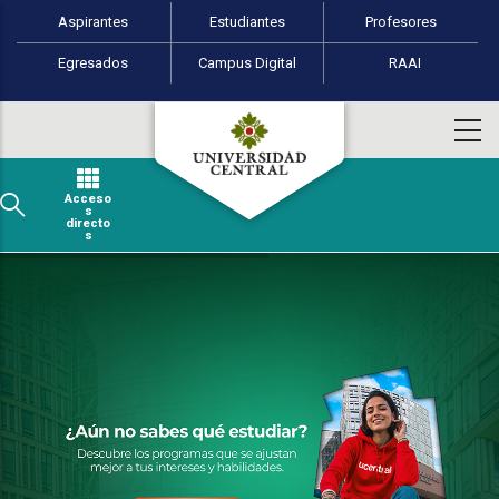
Perfiles de usuario
Pasar al contenido principal
Aspirantes
Estudiantes
Profesores
Egresados
Campus Digital
RAAI
Acceso
s
directo
s