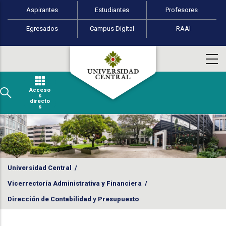
Perfiles de usuario
Pasar al contenido principal
Aspirantes
Estudiantes
Profesores
Egresados
Campus Digital
RAAI
Acceso
s
directo
s
Universidad Central
/
Vicerrectoría Administrativa y Financiera
/
Dirección de Contabilidad y Presupuesto