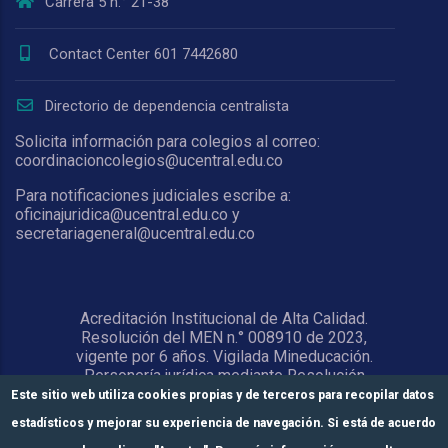
Carrera 5 n.° 21-38
Contact Center 601 7442680
Directorio de dependencia centralista
Solicita información para colegios al correo:
coordinacioncolegios@ucentral.edu.co
Para notificaciones judiciales escribe a:
oficinajuridica@ucentral.edu.co y
secretariageneral@ucentral.edu.co
Acreditación Institucional de Alta Calidad.
Resolución del MEN n.° 008910 de 2023,
vigente por 6 años. Vigilada Mineducación.
Personería jurídica mediante Resolución
1876 del 5 de junio de 1967. Reconocida
Este sitio web utiliza cookies propias y de terceros para recopilar datos
como Universidad por el Ministerio de
estadísticos y mejorar su experiencia de navegación. Si está de acuerdo
Educación Nacional mediante Resolución