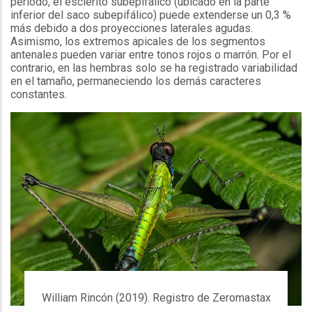
periodo, el esclerito subepifálico (ubicado en la parte
inferior del saco subepifálico) puede extenderse un 0,3 %
más debido a dos proyecciones laterales agudas.
Asimismo, los extremos apicales de los segmentos
antenales pueden variar entre tonos rojos o marrón. Por el
contrario, en las hembras solo se ha registrado variabilidad
en el tamaño, permaneciendo los demás caracteres
constantes.
William Rincón (2019). Registro de Zeromastax