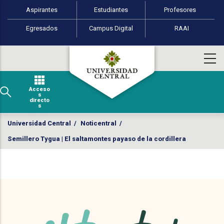
Perfiles de usuario
Pasar al contenido principal
Aspirantes
Estudiantes
Profesores
Egresados
Campus Digital
RAAI
Acceso
s
directo
s
Universidad Central
/
Noticentral
/
Semillero Tygua | El saltamontes payaso de la cordillera