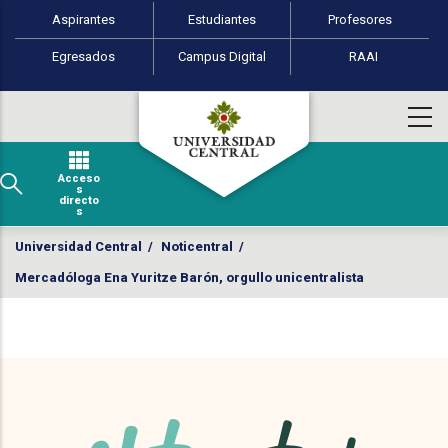
Perfiles de usuario
Pasar al contenido principal
Aspirantes
Estudiantes
Profesores
Egresados
Campus Digital
RAAI
Acceso
s
directo
s
Universidad Central
/
Noticentral
/
Mercadóloga Ena Yuritze Barón, orgullo unicentralista