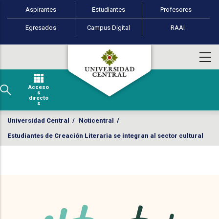
Perfiles de usuario
Pasar al contenido principal
Aspirantes
Estudiantes
Profesores
Egresados
Campus Digital
RAAI
Acceso
s
directo
s
Universidad Central
/
Noticentral
/
Estudiantes de Creación Literaria se integran al sector cultural