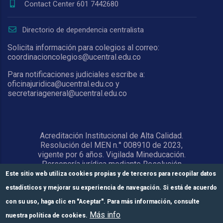
Contact Center 601 7442680
Directorio de dependencia centralista
Solicita información para colegios al correo:
coordinacioncolegios@ucentral.edu.co
Para notificaciones judiciales escribe a:
oficinajuridica@ucentral.edu.co y
secretariageneral@ucentral.edu.co
Acreditación Institucional de Alta Calidad.
Resolución del MEN n.° 008910 de 2023,
vigente por 6 años. Vigilada Mineducación.
Personería jurídica mediante Resolución
1876 del 5 de junio de 1967. Reconocida
Este sitio web utiliza cookies propias y de terceros para recopilar datos
como Universidad por el Ministerio de
estadísticos y mejorar su experiencia de navegación. Si está de acuerdo
Educación Nacional mediante Resolución
15818 del 31 de octubre de 1978.
con su uso, haga clic en "Aceptar". Para más información, consulte
Más info
nuestra política de cookies.
© Universidad Central 2026