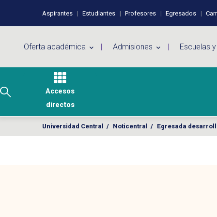
Pasar al contenido principal
Perfiles de usuario
Aspirantes
Estudiantes
Profesores
Egresados
Cam
Menú principal
Oferta académica
Admisiones
Escuelas y
Accesos
directos
Universidad Central
/
Noticentral
/
Egresada desarrolla