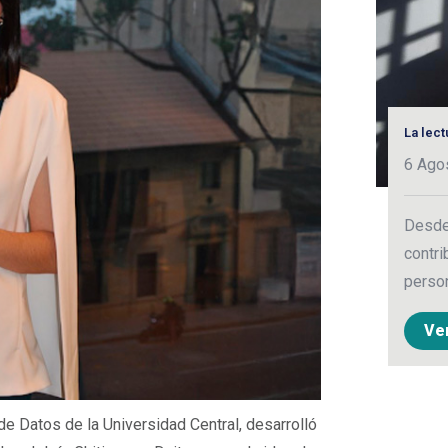
La lec
6 Ago
Desde 
contri
person
Ve
 de Datos de la Universidad Central, desarrolló