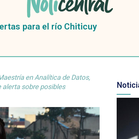
rtas para el río Chiticuy
aestría en Analítica de Datos,
Notici
 alerta sobre posibles