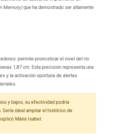
rm Memory)
que ha demostrado ser altamente
ores: permite pronosticar el nivel del río
apenas 1,87 cm. Esta precisión representa una
s y la activación oportuna de alertas
eriales.
os y bajos, su efectividad podría
Sería ideal ampliar el histórico de
explicó Maira Isabel.