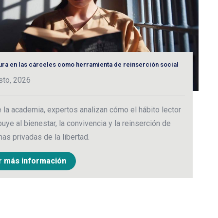
tura en las cárceles como herramienta de reinserción social
C
e
sto, 2026
2
la academia, expertos analizan cómo el hábito lector
M
buye al bienestar, la convivencia y la reinserción de
c
as privadas de la libertad.
c
r más información