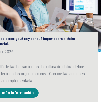
 de datos: ¿qué es y por qué importa para el éxito
U
arial?
b
io, 2026
3
lá de las herramientas, la cultura de datos define
E
deciden las organizaciones. Conoce las acciones
i
para implementarla.
h
r más información