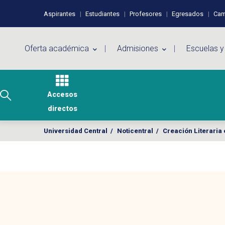
Pasar al contenido principal
Perfiles de usuario
Aspirantes
Estudiantes
Profesores
Egresados
Cam
Menú principal
Oferta académica
Admisiones
Escuelas y
Accesos
directos
Universidad Central
/
Noticentral
/
Creación Literaria 