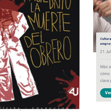
Cultura
empres
21 Jul
Más al
cómo 
clave 
Ve