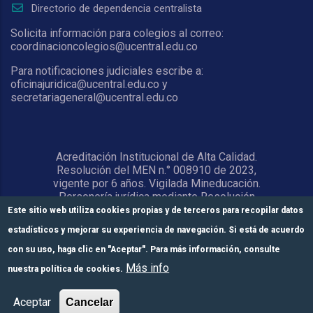
Directorio de dependencia centralista
Solicita información para colegios al correo:
coordinacioncolegios@ucentral.edu.co
Para notificaciones judiciales escribe a:
oficinajuridica@ucentral.edu.co y
secretariageneral@ucentral.edu.co
Acreditación Institucional de Alta Calidad.
Resolución del MEN n.° 008910 de 2023,
vigente por 6 años. Vigilada Mineducación.
Personería jurídica mediante Resolución
1876 del 5 de junio de 1967. Reconocida
Este sitio web utiliza cookies propias y de terceros para recopilar datos
como Universidad por el Ministerio de
estadísticos y mejorar su experiencia de navegación. Si está de acuerdo
Educación Nacional mediante Resolución
15818 del 31 de octubre de 1978.
con su uso, haga clic en "Aceptar". Para más información, consulte
Más info
nuestra política de cookies.
© Universidad Central 2026
Formulario de
Módulos de pago
Inscríbete aquí
Aceptar
Cancelar
inscripción