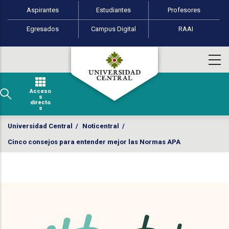
Perfiles de usuario
Pasar al contenido principal
Aspirantes
Estudiantes
Profesores
Egresados
Campus Digital
RAAI
Acceso
s
directo
s
Universidad Central
/
Noticentral
/
Cinco consejos para entender mejor las Normas APA