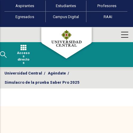
Perfiles de usuario
Pasar al contenido principal
Aspirantes
Estudiantes
Profesores
Egresados
Campus Digital
RAAI
Acceso
s
directo
s
Universidad Central
/
Agéndate
/
Simulacro de la prueba Saber Pro 2025