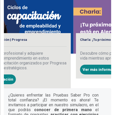
Charla: ¡Tu próximo destino está en Aleman
Descubre cómo puedes construir tu p
quiere
vida mientras aprendes alemán.
 en estos
zados por Progresa
Ver más información
¿Quieres enfrentar las Pruebas Saber Pro con
total confianza? ¡El momento es ahora! Te
invitamos a participar en nuestro simulacro, en el
que podrás
conocer de primera mano
el
formato de preguntas,
practicar con ejercicios