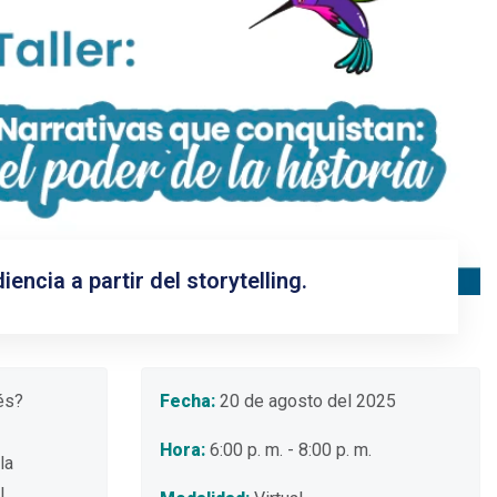
Impulsa tu perfil profesional y adquiere
herramientas de emprendimiento en estos
espacios de capacitación organizados por
junto con aliados estratégicos.
Ver más información
ncia a partir del storytelling.
és?
Fecha:
20 de agosto del 2025
Hora:
6:00 p. m. - 8:00 p. m.
la
l