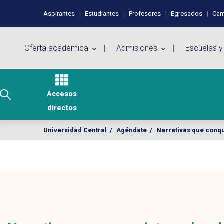
Pasar al contenido principal
Perfiles de usuario
Aspirantes
Estudiantes
Profesores
Egresados
Cam
Menú principal
Oferta académica
Admisiones
Escuelas y
Accesos
directos
Universidad Central
/
Agéndate
/
Narrativas que conqui