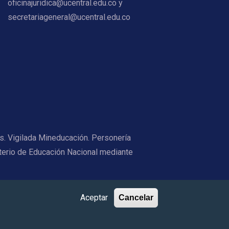
oficinajuridica@ucentral.edu.co y
secretariageneral@ucentral.edu.co
os. Vigilada Mineducación. Personería
terio de Educación Nacional mediante
Aceptar
Cancelar