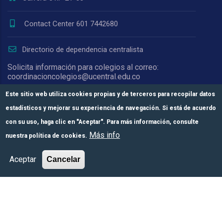
Contact Center 601 7442680
Directorio de dependencia centralista
Solicita información para colegios al correo:
coordinacioncolegios@ucentral.edu.co
Para notificaciones judiciales escribe a:
Este sitio web utiliza cookies propias y de terceros para recopilar datos
oficinajuridica@ucentral.edu.co y
estadísticos y mejorar su experiencia de navegación. Si está de acuerdo
secretariageneral@ucentral.edu.co
con su uso, haga clic en "Aceptar". Para más información, consulte
Más info
nuestra política de cookies.
Acreditación Institucional de Alta Calidad.
Comunícate con
Módulos de pago
Más información
Aceptar
Cancelar
nosotros
Resolución del MEN n.° 008910 de 2023,
vigente por 6 años. Vigilada Mineducación.
Personería jurídica mediante Resolución
1876 del 5 de junio de 1967. Reconocida
como Universidad por el Ministerio de
Educación Nacional mediante Resolución
15818 del 31 de octubre de 1978.