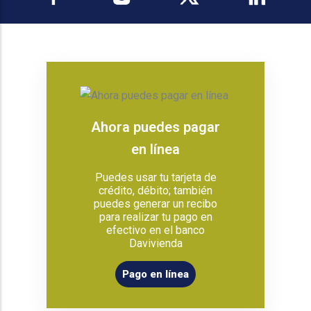
Ahora puedes pagar
en línea
Puedes usar tu tarjeta de
crédito, débito; también
puedes generar un recibo
para realizar tu pago en
efectivo en el banco
Davivienda
Pago en línea