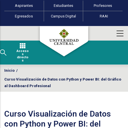
Perfiles de usuario
Pasar al contenido principal
Aspirantes
Estudiantes
Profesores
Egresados
Campus Digital
RAAI
Acceso
s
directo
s
Inicio
/
Curso Visualización de Datos con Python y Power BI: del Gráfico
al Dashboard Profesional
Curso Visualización de Datos
con Python y Power BI: del