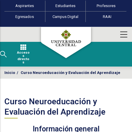
Perfiles de usuario
Pasar al contenido principal
Aspirantes
Estudiantes
Profesores
Egresados
Campus Digital
RAAI
Acceso
s
directo
s
Inicio
/
Curso Neuroeducación y Evaluación del Aprendizaje
Curso Neuroeducación y
Evaluación del Aprendizaje
Información general