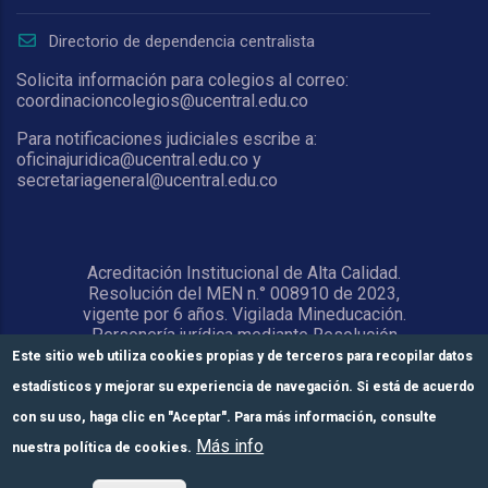
Directorio de dependencia centralista
Solicita información para colegios al correo:
coordinacioncolegios@ucentral.edu.co
Para notificaciones judiciales escribe a:
oficinajuridica@ucentral.edu.co y
secretariageneral@ucentral.edu.co
Acreditación Institucional de Alta Calidad.
Resolución del MEN n.° 008910 de 2023,
vigente por 6 años. Vigilada Mineducación.
Personería jurídica mediante Resolución
1876 del 5 de junio de 1967. Reconocida
Este sitio web utiliza cookies propias y de terceros para recopilar datos
como Universidad por el Ministerio de
estadísticos y mejorar su experiencia de navegación. Si está de acuerdo
Educación Nacional mediante Resolución
15818 del 31 de octubre de 1978.
con su uso, haga clic en "Aceptar". Para más información, consulte
Más info
nuestra política de cookies.
© Universidad Central 2026