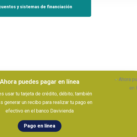
uentos y sistemas de financiación
Ahora puedes pagar en línea
 usar tu tarjeta de crédito, débito; también
 generar un recibo para realizar tu pago en
efectivo en el banco Davivienda
Pago en línea