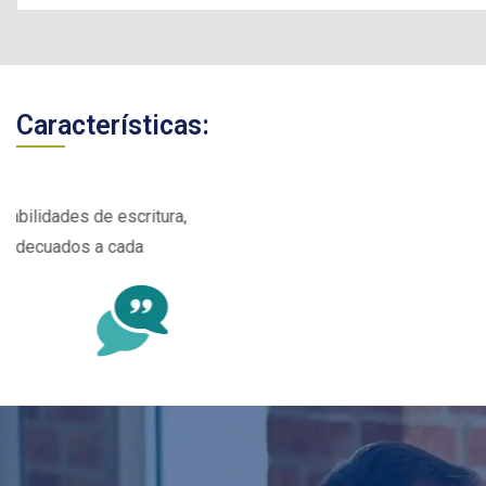
Características:
D
E
"
p