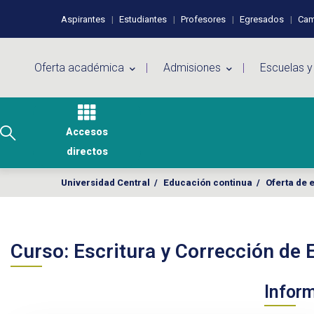
Pasar al contenido principal
Perfiles de usuario
Aspirantes
Estudiantes
Profesores
Egresados
Cam
Menú principal
Oferta académica
Admisiones
Escuelas y
Accesos
directos
Universidad Central
/
Educación continua
/
Oferta de 
Curso: Escritura y Corrección de E
Infor