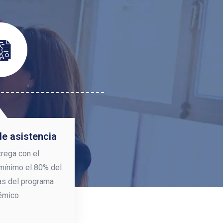
de asistencia
rega con el
mínimo el 80% del
ras del programa
émico