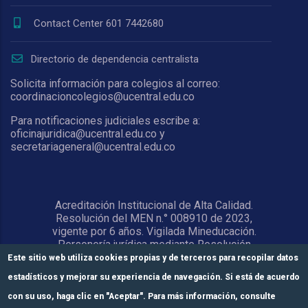
Contact Center 601 7442680
Directorio de dependencia centralista
Solicita información para colegios al correo:
coordinacioncolegios@ucentral.edu.co
Para notificaciones judiciales escribe a:
oficinajuridica@ucentral.edu.co y
secretariageneral@ucentral.edu.co
Acreditación Institucional de Alta Calidad.
Resolución del MEN n.° 008910 de 2023,
vigente por 6 años. Vigilada Mineducación.
Personería jurídica mediante Resolución
1876 del 5 de junio de 1967. Reconocida
Este sitio web utiliza cookies propias y de terceros para recopilar datos
como Universidad por el Ministerio de
estadísticos y mejorar su experiencia de navegación. Si está de acuerdo
Educación Nacional mediante Resolución
15818 del 31 de octubre de 1978.
con su uso, haga clic en "Aceptar". Para más información, consulte