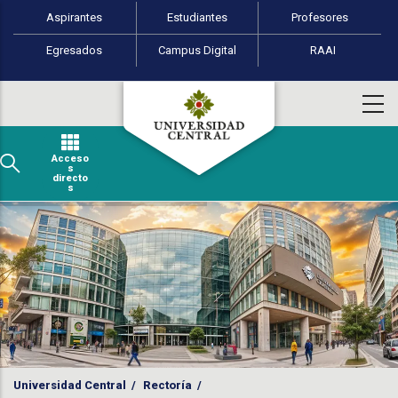
Perfiles de usuario
Pasar al contenido principal
Aspirantes
Estudiantes
Profesores
Egresados
Campus Digital
RAAI
Acceso
s
directo
s
Universidad Central
/
Rectoría
/