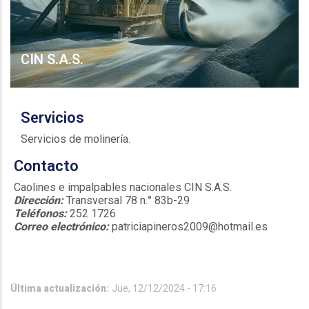
CIN S.A.S.
Servicios
Servicios de molinería.
Contacto
Caolines e impalpables nacionales CIN S.A.S.
Dirección:
Transversal 78 n.° 83b-29
Teléfonos:
252 1726
Correo electrónico:
patriciapineros2009@hotmail.es
Última actualización:
Jue, 12/12/2024 - 17:16