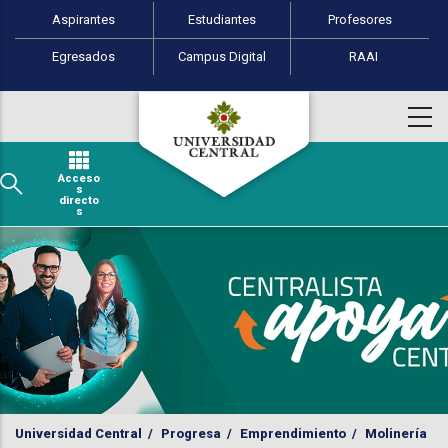
Perfiles de usuario
Pasar al contenido principal
Aspirantes
Estudiantes
Profesores
Egresados
Campus Digital
RAAI
Acceso
s
directo
s
Universidad Central
/
Progresa
/
Emprendimiento
/
Molinería