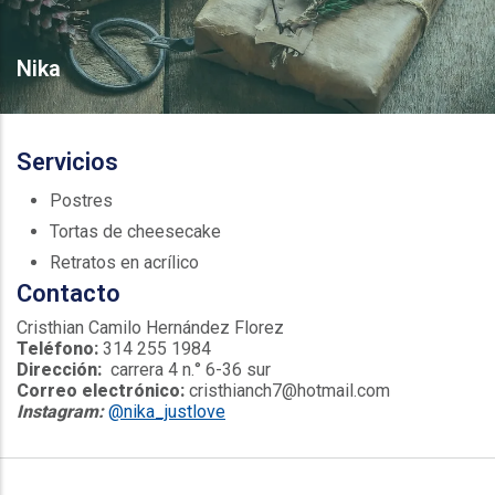
Nika
Servicios
Postres
Tortas de cheesecake
Retratos en acrílico
Contacto
Cristhian Camilo Hernández Florez
Teléfono:
314 255 1984
Dirección:
carrera 4 n.° 6-36 sur
Correo electrónico:
cristhianch7@hotmail.com
Instagram:
@nika_justlove