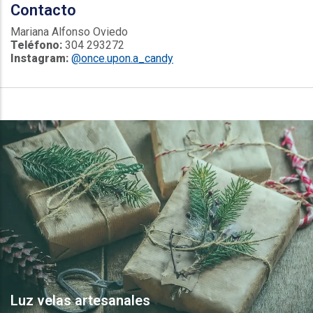
Contacto
Mariana Alfonso Oviedo
Teléfono:
304 293272
Instagram:
@once.upon.a_candy
Luz velas artesanales