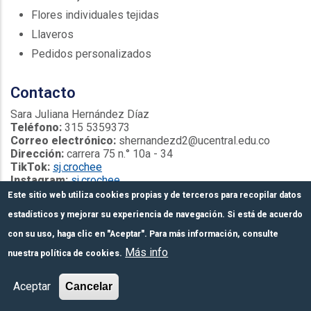
Flores individuales tejidas
Llaveros
Pedidos personalizados
Contacto
Sara Juliana Hernández Díaz
Teléfono:
315 5359373
Correo electrónico:
shernandezd2@ucentral.edu.co
Dirección:
carrera 75 n.° 10a - 34
TikTok:
sj.crochee
Instagram:
sj.crochee
Este sitio web utiliza cookies propias y de terceros para recopilar datos
estadísticos y mejorar su experiencia de navegación. Si está de acuerdo
con su uso, haga clic en "Aceptar". Para más información, consulte
Más info
nuestra política de cookies.
Formulario de
Módulos de pago
Inscríbete aquí
Aceptar
Cancelar
inscripción