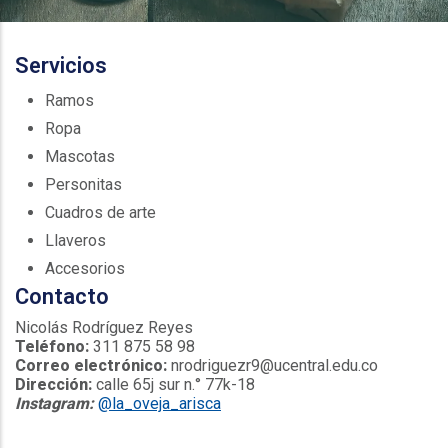
Servicios
Ramos
Ropa
Mascotas
Personitas
Cuadros de arte
Llaveros
Accesorios
Contacto
Nicolás Rodríguez Reyes
Teléfono:
311 875 58 98
Correo electrónico:
nrodriguezr9@ucentral.edu.co
Dirección:
calle 65j sur n.° 77k-18
Instagram:
@la_oveja_arisca