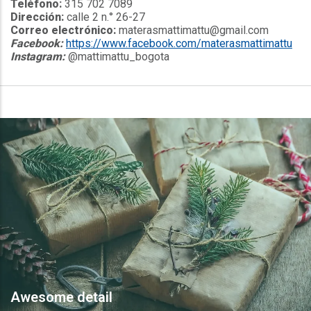
Teléfono:
315 702 7089
Dirección:
calle 2 n.° 26-27
Correo electrónico:
materasmattimattu@gmail.com
Facebook:
https://www.facebook.com/materasmattimattu
Instagram:
@mattimattu_bogota
Awesome detail