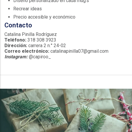
Diseño personalizado en cada mug's
Recrear ideas
Precio accesible y económico
Contacto
Catalina Pinilla Rodríguez
Teléfono:
318 308 3923
Dirección:
carrera 2 n.° 24-02
Correo electrónico:
catalinapinilla07@gmail.com
Instagram:
@capiroo_