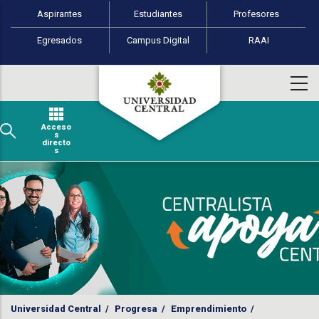
Perfiles de usuario
Pasar al contenido principal
Aspirantes
Estudiantes
Profesores
Egresados
Campus Digital
RAAI
Acceso
s
directo
s
Universidad Central
/
Progresa
/
Emprendimiento
/