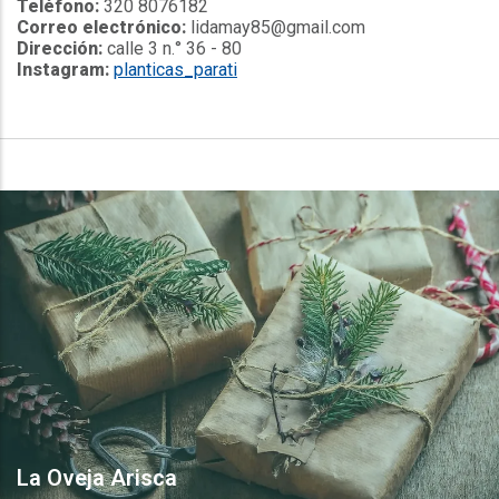
Teléfono:
320 8076182
Correo electrónico:
lidamay85@gmail.com
Dirección:
calle 3 n.° 36 - 80
Instagram:
planticas_parati
La Oveja Arisca