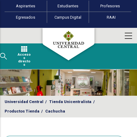
Perfiles de usuario
Pasar al contenido principal
Aspirantes
Estudiantes
Profesores
Egresados
Campus Digital
RAAI
Acceso
s
directo
s
Universidad Central
/
Tienda Unicentralista
/
Productos Tienda
/
Cachucha