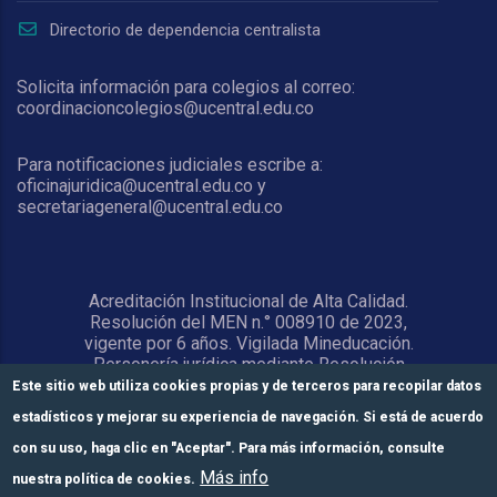
Directorio de dependencia centralista
Solicita información para colegios al correo:
coordinacioncolegios@ucentral.edu.co
Para notificaciones judiciales escribe a:
oficinajuridica@ucentral.edu.co y
secretariageneral@ucentral.edu.co
Acreditación Institucional de Alta Calidad.
Resolución del MEN n.° 008910 de 2023,
vigente por 6 años. Vigilada Mineducación.
Personería jurídica mediante Resolución
1876 del 5 de junio de 1967. Reconocida
Este sitio web utiliza cookies propias y de terceros para recopilar datos
como Universidad por el Ministerio de
estadísticos y mejorar su experiencia de navegación. Si está de acuerdo
Educación Nacional mediante Resolución
15818 del 31 de octubre de 1978.
con su uso, haga clic en "Aceptar". Para más información, consulte
Más info
nuestra política de cookies.
© Universidad Central 2026