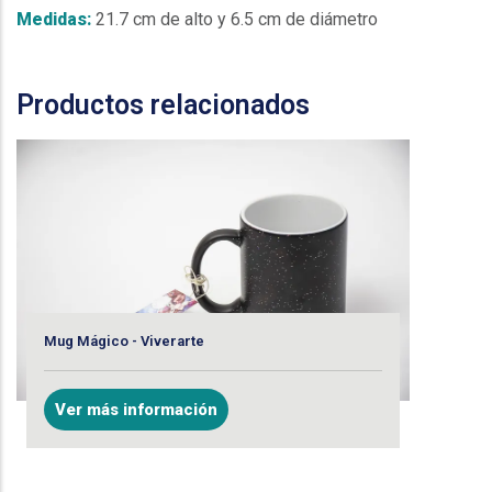
Medidas:
21.7 cm de alto y 6.5 cm de diámetro
Cua
Productos relacionados
V
Mug Mágico - Viverarte
Ver más información