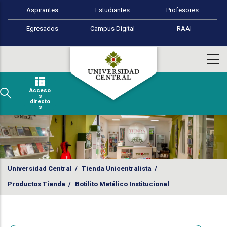
Perfiles de usuario
Pasar al contenido principal
Aspirantes
Estudiantes
Profesores
Egresados
Campus Digital
RAAI
Acceso
s
directo
s
Universidad Central
/
Tienda Unicentralista
/
Productos Tienda
/
Botilito Metálico Institucional