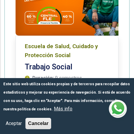
Escuela de Salud, Cuidado y
Protección Social
Trabajo Social
Duración:
9 semestres
Este sitio web utiliza cookies propias y de terceros para recopilar datos
SNIES:
106468
estadísticos y mejorar su experiencia de navegación. Si está de acuerdo
Modalidad:
Presencial
con su uso, haga clic en "Aceptar". Para más información, consulte
Nivel:
Pregrados
Más info
nuestra política de cookies.
Más información
Formulario de
Módulos de pago
Inscríbete aquí
Aceptar
Cancelar
inscripción