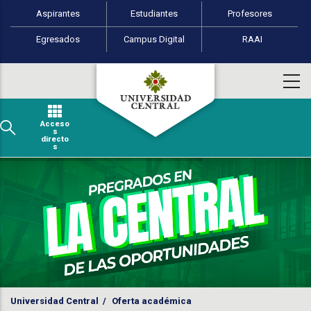
Perfiles de usuario
Pasar al contenido principal
Aspirantes
Estudiantes
Profesores
Egresados
Campus Digital
RAAI
Acceso
s
directo
s
Universidad Central
/
Oferta académica