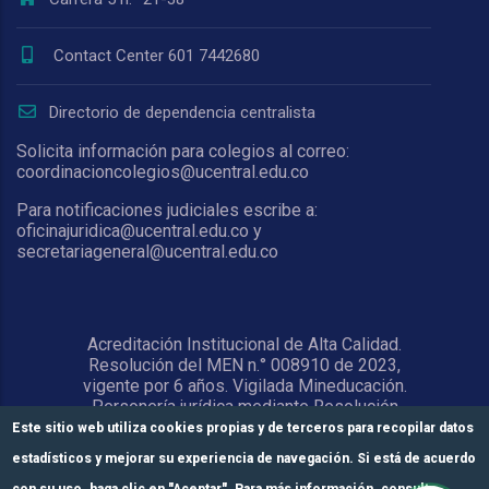
Contact Center 601 7442680
Directorio de dependencia centralista
Solicita información para colegios al correo:
coordinacioncolegios@ucentral.edu.co
Para notificaciones judiciales escribe a:
oficinajuridica@ucentral.edu.co y
secretariageneral@ucentral.edu.co
Acreditación Institucional de Alta Calidad.
Resolución del MEN n.° 008910 de 2023,
vigente por 6 años. Vigilada Mineducación.
Personería jurídica mediante Resolución
1876 del 5 de junio de 1967. Reconocida
Este sitio web utiliza cookies propias y de terceros para recopilar datos
como Universidad por el Ministerio de
estadísticos y mejorar su experiencia de navegación. Si está de acuerdo
Educación Nacional mediante Resolución