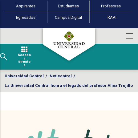
Perfiles de usuario
Pasar al contenido principal
Aspirantes
Estudiantes
Profesores
Egresados
Campus Digital
RAAI
Acceso
s
directo
s
Universidad Central
/
Noticentral
/
La Universidad Central honra el legado del profesor Aliex Trujillo