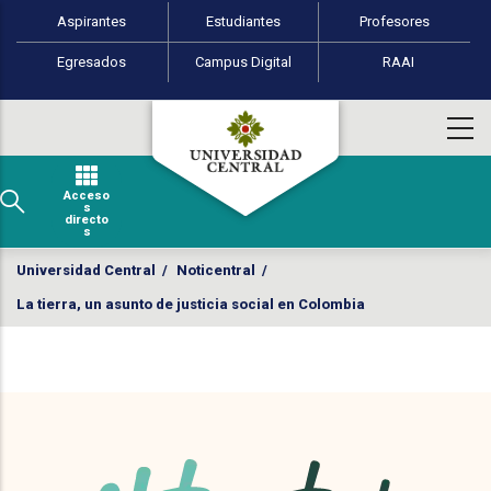
Perfiles de usuario
Pasar al contenido principal
Aspirantes
Estudiantes
Profesores
Egresados
Campus Digital
RAAI
Acceso
s
directo
s
Universidad Central
/
Noticentral
/
La tierra, un asunto de justicia social en Colombia