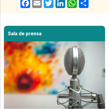
Facebook
Email
Twitter
LinkedIn
WhatsApp
Share
Sala de prensa