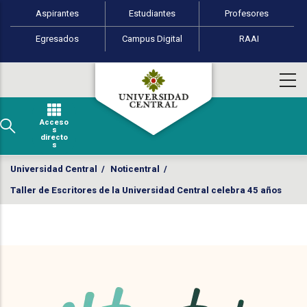
Perfiles de usuario
Pasar al contenido principal
Aspirantes
Estudiantes
Profesores
Egresados
Campus Digital
RAAI
Acceso
s
directo
s
Universidad Central
/
Noticentral
/
Taller de Escritores de la Universidad Central celebra 45 años