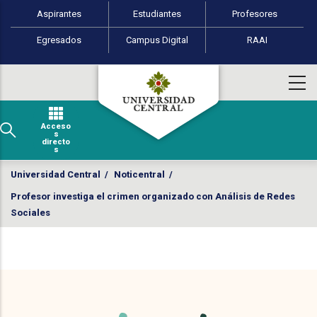
Perfiles de usuario
Pasar al contenido principal
Aspirantes
Estudiantes
Profesores
Egresados
Campus Digital
RAAI
Acceso
s
directo
s
Universidad Central
/
Noticentral
/
Profesor investiga el crimen organizado con Análisis de Redes
Sociales