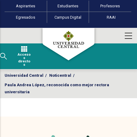
Perfiles de usuario
Pasar al contenido principal
Aspirantes
Estudiantes
Profesores
Egresados
Campus Digital
RAAI
Acceso
s
directo
s
Universidad Central
/
Noticentral
/
Paula Andrea López, reconocida como mejor rectora
universitaria