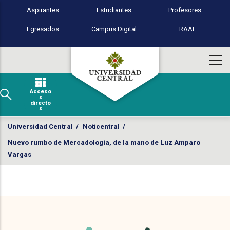
Perfiles de usuario
Pasar al contenido principal
Aspirantes
Estudiantes
Profesores
Egresados
Campus Digital
RAAI
Acceso
s
directo
s
Universidad Central
/
Noticentral
/
Nuevo rumbo de Mercadología, de la mano de Luz Amparo
Vargas