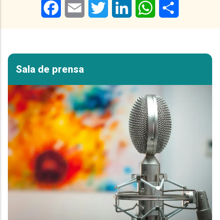
Facebook
Email
Twitter
LinkedIn
WhatsApp
Share
Sala de prensa