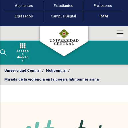
Perfiles de usuario
Pasar al contenido principal
Aspirantes
Estudiantes
Profesores
Egresados
Campus Digital
RAAI
Acceso
s
directo
s
Universidad Central
/
Noticentral
/
Mirada de la violencia en la poesía latinoamericana