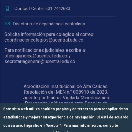
Contact Center 601 7442680
Directorio de dependencia centralista
Solicita información para colegios al correo:
coordinacioncolegios@ucentral.edu.co
Para notificaciones judiciales escribe a:
oficinajuridica@ucentral.edu.co y
secretariageneral@ucentral.edu.co
Acreditación Institucional de Alta Calidad.
Resolución del MEN n.° 008910 de 2023,
vigente por 6 años. Vigilada Mineducación.
Personería jurídica mediante Resolución
1876 del 5 de junio de 1967. Reconocida
Este sitio web utiliza cookies propias y de terceros para recopilar datos
como Universidad por el Ministerio de
estadísticos y mejorar su experiencia de navegación. Si está de acuerdo
Educación Nacional mediante Resolución
15818 del 31 de octubre de 1978.
con su uso, haga clic en "Aceptar". Para más información, consulte