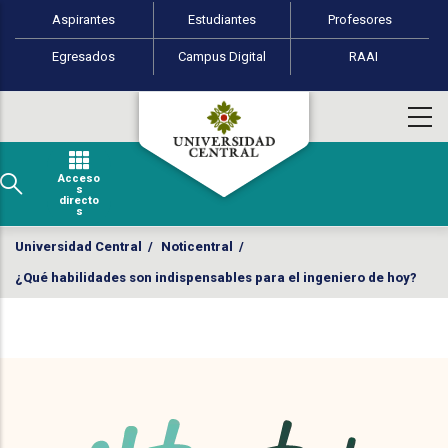
Perfiles de usuario
Pasar al contenido principal
Aspirantes
Estudiantes
Profesores
Egresados
Campus Digital
RAAI
Acceso
s
directo
s
Universidad Central
/
Noticentral
/
¿Qué habilidades son indispensables para el ingeniero de hoy?