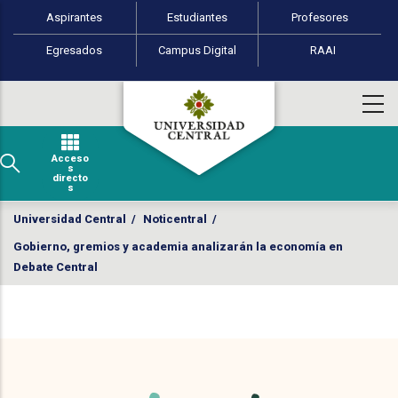
Perfiles de usuario
Pasar al contenido principal
Aspirantes
Estudiantes
Profesores
Egresados
Campus Digital
RAAI
Acceso
s
directo
s
Universidad Central
/
Noticentral
/
Gobierno, gremios y academia analizarán la economía en
Debate Central