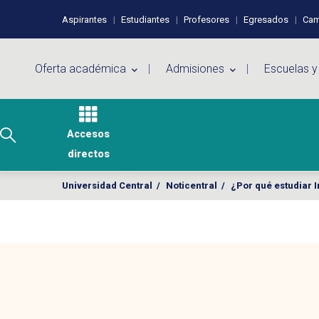
Pasar al contenido principal
Perfiles de usuario
Aspirantes
Estudiantes
Profesores
Egresados
Cam
Menú principal
Oferta académica
Admisiones
Escuelas y
Accesos
directos
Universidad Central
/
Noticentral
/
¿Por qué estudiar 