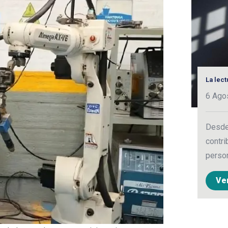
La lec
6 Ago
Desde 
contri
person
Ve