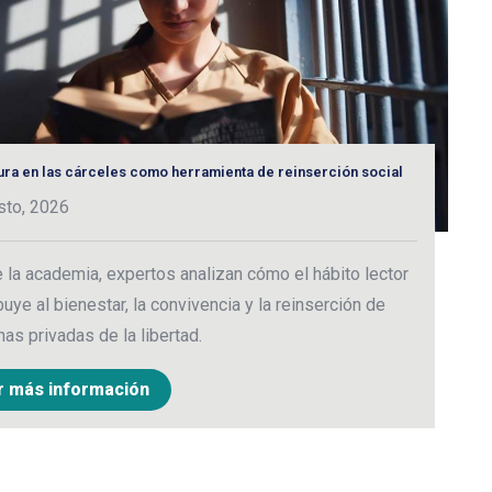
tura en las cárceles como herramienta de reinserción social
C
e
sto, 2026
2
la academia, expertos analizan cómo el hábito lector
M
buye al bienestar, la convivencia y la reinserción de
c
as privadas de la libertad.
c
r más información