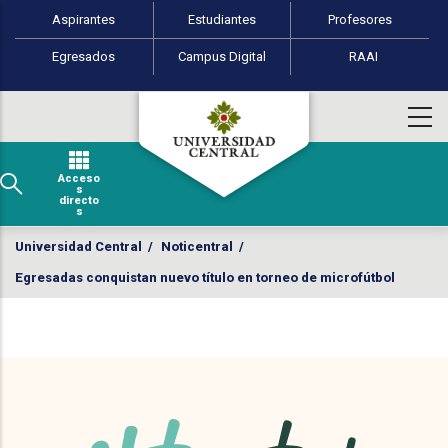
Perfiles de usuario
Pasar al contenido principal
Aspirantes
Estudiantes
Profesores
Egresados
Campus Digital
RAAI
Acceso
s
directo
s
Universidad Central
/
Noticentral
/
Egresadas conquistan nuevo título en torneo de microfútbol